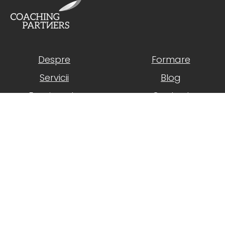
Despre
Formare
Servicii
Blog
Evenimente
Contact
Urmărește-ne pe:
Politica de Confidențialitate
Termeni și Condiții
© 2024 Coaching Partners. Marketing and Web
Development by